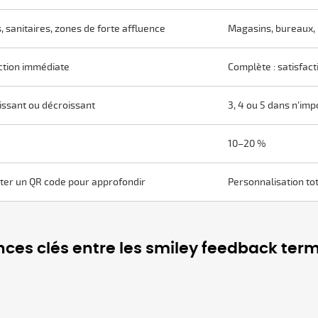
, sanitaires, zones de forte affluence
Magasins, bureaux,
action immédiate
Complète : satisfac
oissant ou décroissant
3, 4 ou 5 dans n'imp
10–20 %
outer un QR code pour approfondir
Personnalisation tot
nces clés entre les smiley feedback term