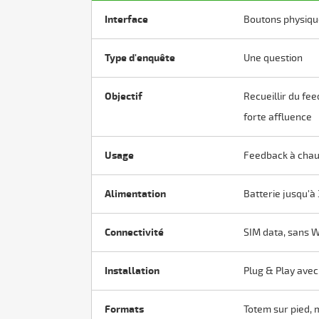
Interface
Boutons physique
Type d'enquête
Une question
Objectif
Recueillir du fe
forte affluence
Usage
Feedback à chaud
Alimentation
Batterie jusqu'à
Connectivité
SIM data, sans W
Installation
Plug & Play ave
Formats
Totem sur pied, 