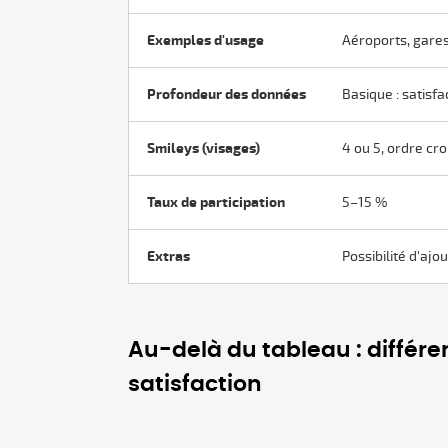
Exemples d'usage
Aéroports, gares
Profondeur des données
Basique : satisf
Smileys (visages)
4 ou 5, ordre cr
Taux de participation
5–15 %
Extras
Possibilité d'aj
Au-delà du tableau : différe
satisfaction