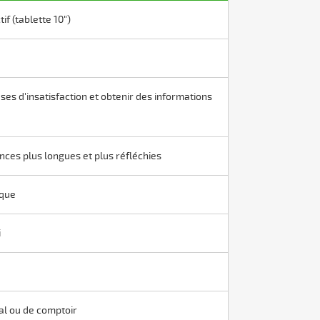
tif (tablette 10")
es d'insatisfaction et obtenir des informations
nces plus longues et plus réfléchies
ique
i
al ou de comptoir