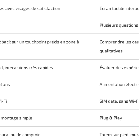
s avec visages de satisfaction
Écran tactile interac
Plusieurs questions
edback sur un touchpoint précis en zone à
Comprendre les caus
qualitatives
, interactions très rapides
Évaluer des expérie
 3 ans
Alimentation électr
i-Fi
SIM data, sans Wi-F
c montage simple
Plug & Play
mural ou de comptoir
Totem sur pied, mur