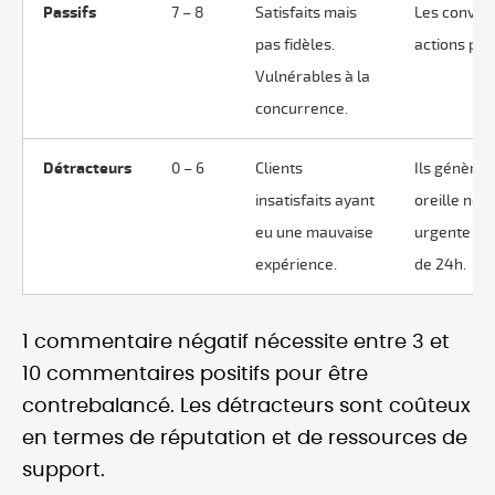
Passifs
7 – 8
Satisfaits mais
Les conver
pas fidèles.
actions per
Vulnérables à la
concurrence.
Détracteurs
0 – 6
Clients
Ils génère
insatisfaits ayant
oreille nég
eu une mauvaise
urgente et 
expérience.
de 24h.
1 commentaire négatif nécessite entre 3 et
10 commentaires positifs pour être
contrebalancé. Les détracteurs sont coûteux
en termes de réputation et de ressources de
support.