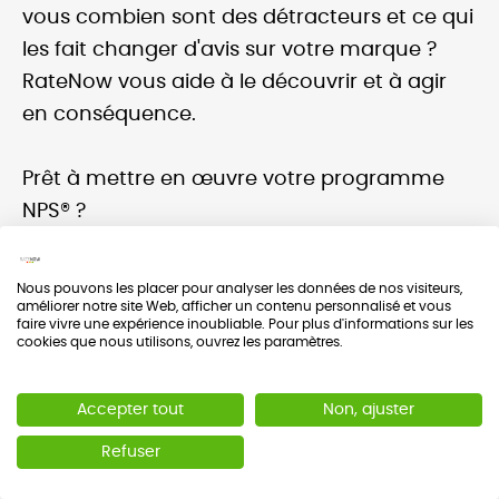
vous combien sont des détracteurs et ce qui
les fait changer d'avis sur votre marque ?
RateNow vous aide à le découvrir et à agir
en conséquence.
Prêt à mettre en œuvre votre programme
NPS® ?
Parlez à notre équipe et nous concevons
ensemble votre programme de Voix du
Nous pouvons les placer pour analyser les données de nos visiteurs,
sales@ratenow.cx
améliorer notre site Web, afficher un contenu personnalisé et vous
Client:
faire vivre une expérience inoubliable. Pour plus d'informations sur les
cookies que nous utilisons, ouvrez les paramètres.
Accepter tout
Non, ajuster
Bibliographie
Refuser
"The One Number You Need to
- Reichheld F. —