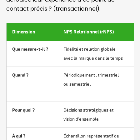
déroulée leur expérience à ce point de
contact précis ? (transactionnel).
Dimension
NPS Relationnel (rNPS)
NP
Que mesure-t-il ?
Fidélité et relation globale
Sa
avec la marque dans le temps
in
Quand ?
Périodiquement : trimestriel
Im
ou semestriel
tr
et
Pour quoi ?
Décisions stratégiques et
Dé
vision d'ensemble
am
À qui ?
Échantillon représentatif de
Un