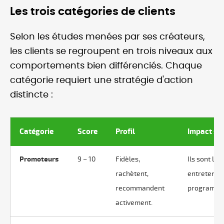
Les trois catégories de clients
Selon les études menées par ses créateurs,
les clients se regroupent en trois niveaux aux
comportements bien différenciés. Chaque
catégorie requiert une stratégie d'action
distincte :
Catégorie
Score
Profil
Impact sur
Promoteurs
9 – 10
Fidèles,
Ils sont le
rachètent,
entretenir
recommandent
programmes 
activement.