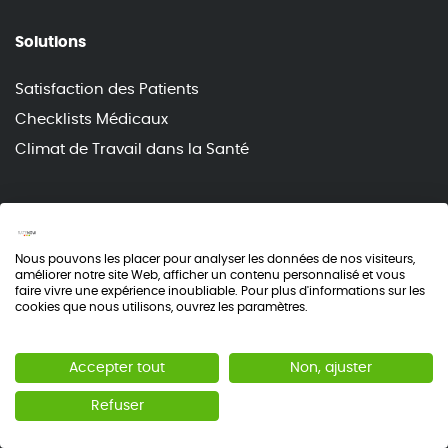
Solutions
Satisfaction des Patients
Checklists Médicaux
Climat de Travail dans la Santé
Contact
Nous pouvons les placer pour analyser les données de nos visiteurs,
sales@ratenow.cx
améliorer notre site Web, afficher un contenu personnalisé et vous
faire vivre une expérience inoubliable. Pour plus d'informations sur les
info@ratenow.cx
cookies que nous utilisons, ouvrez les paramètres.
+33 (0) 7 56 22 33 45
Accepter tout
Non, ajuster
Refuser