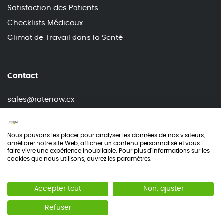
Satisfaction des Patients
Checklists Médicaux
Climat de Travail dans la Santé
Contact
sales@ratenow.cx
info@ratenow.cx
+33 (0) 7 56 22 33 45
Nous pouvons les placer pour analyser les données de nos visiteurs,
améliorer notre site Web, afficher un contenu personnalisé et vous
faire vivre une expérience inoubliable. Pour plus d'informations sur les
cookies que nous utilisons, ouvrez les paramètres.
Accepter tout
Non, ajuster
© RateNow 2026
NPS®, Net Promoter® Score sont des marques déposées PAR
Refuser
Systems, Inc., Bain & Company et Fred Reichheld.